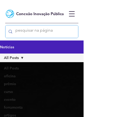
Conexão Inovação Pública
Notícias
All Posts
All Posts
oficina
prêmio
curso
evento
ferramenta
artigos