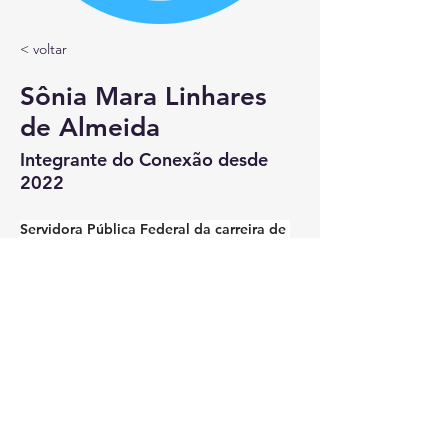
< voltar
Sônia Mara Linhares
de Almeida
Integrante do Conexão desde
2022
Servidora Pública Federal da carreira de 
Desenvolvimento de Políticas Sociais
https://www.linkedin.com/in/sonia-
linhares
rede@conexaoinovacaopublica.org