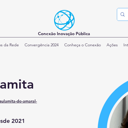
Conexão Inovação Pública
os da Rede
Convergência 2024
Conheça o Conexão
Ações
In
lamita
sulamita-do-amaral-
esde 2021