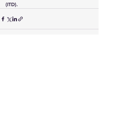
(ITD).
Ver tudo
Posts recentes