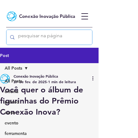
Conexão Inovação Pública
Post
All Posts
Conexão Inovação Pública
All Posts
27 de fev. de 2025
1 min de leitura
Você quer o álbum de
oficina
figurinhas do Prêmio
prêmio
Conexão Inova?
curso
evento
ferramenta