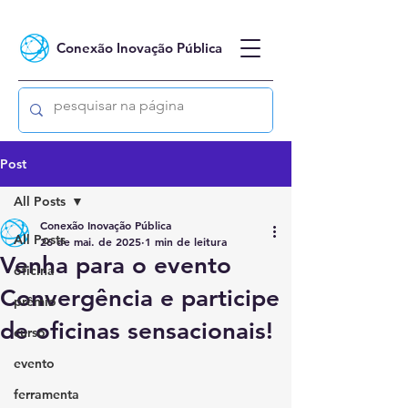
Conexão Inovação Pública
Post
All Posts
Conexão Inovação Pública
All Posts
26 de mai. de 2025
1 min de leitura
Venha para o evento
oficina
Convergência e participe
prêmio
de oficinas sensacionais!
curso
evento
ferramenta