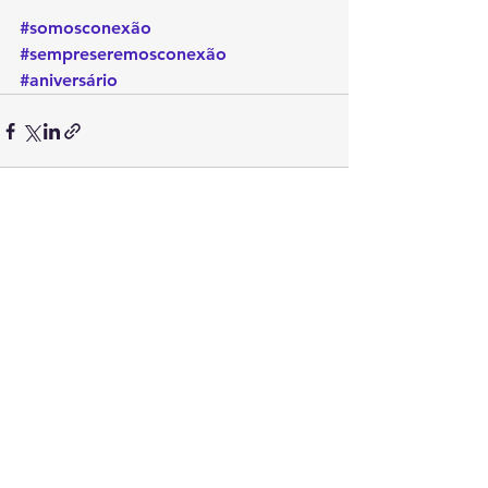
#somosconexão
#sempreseremosconexão
#aniversário
Ver tudo
Posts recentes