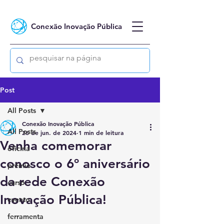
Conexão Inovação Pública
Post
All Posts
Conexão Inovação Pública
All Posts
26 de jun. de 2024
1 min de leitura
Venha comemorar
oficina
conosco o 6º aniversário
prêmio
da rede Conexão
curso
Inovação Pública!
evento
ferramenta