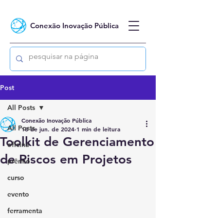
Conexão Inovação Pública
Post
All Posts
Conexão Inovação Pública
All Posts
18 de jun. de 2024
1 min de leitura
Toolkit de Gerenciamento
oficina
de Riscos em Projetos
prêmio
curso
evento
ferramenta