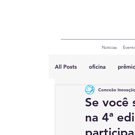
Notícias
Event
All Posts
oficina
prêmi
Conexão Inovação
Se você 
na 4ª ed
particip