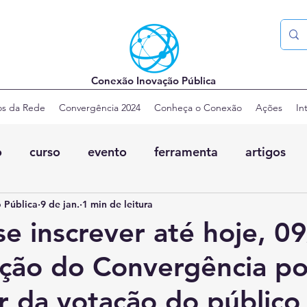
Conexão Inovação Pública
os da Rede
Convergência 2024
Conheça o Conexão
Ações
In
o
curso
evento
ferramenta
artigos
 Pública
9 de jan.
1 min de leitura
se inscrever até hoje, 0
ição do Convergência p
ar da votação do público