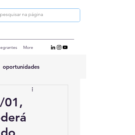
tegrantes
More
oportunidades
9/01,
oderá
 do