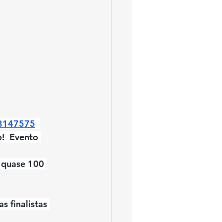
/3147575
!  Evento 
 quase 100 
s finalistas 