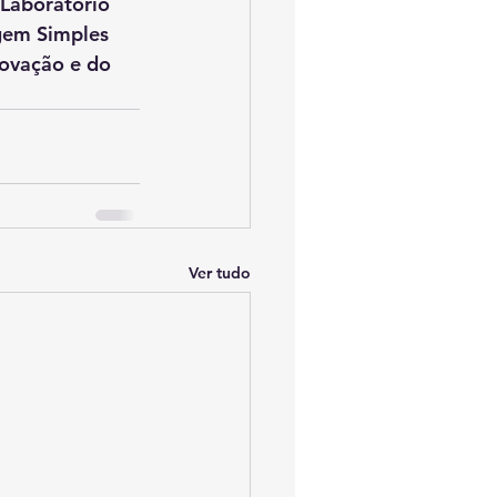
 Laboratório 
gem Simples 
novação e do 
Ver tudo