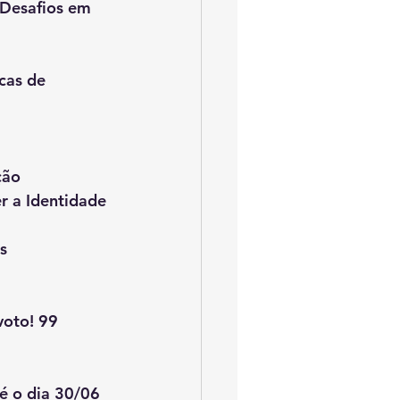
 Desafios em 
cas de 
ção
r a Identidade 
s
voto! 99 
é o dia 30/06 