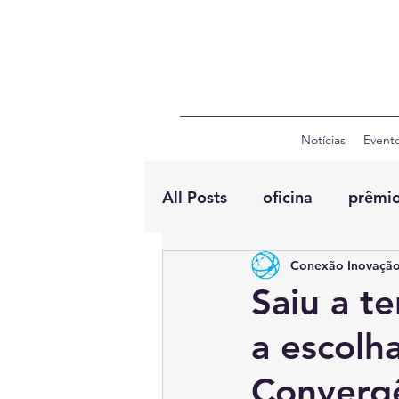
Notícias
Event
All Posts
oficina
prêmi
Conexão Inovação
Saiu a te
a escolh
Convergê