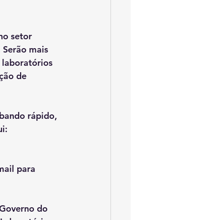
o setor 
 Serão mais 
 laboratórios 
ção de 
abando rápido, 
i: 
mail para 
 Governo do 