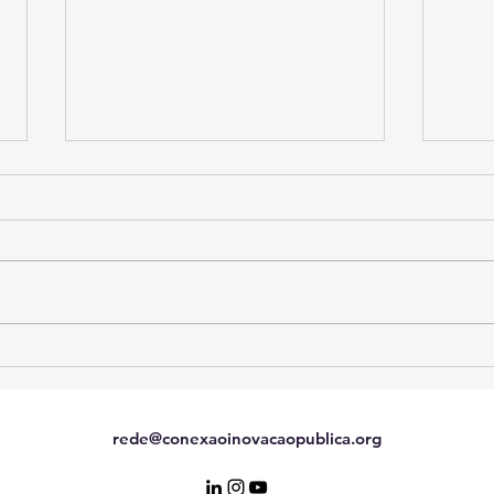
Teste, até 31/07, o
Rada
protótipo do sistema de
sobr
Gestão de Competências e
públ
Jornadas de Aprendizagem
rede@conexaoinovacaopublica.org