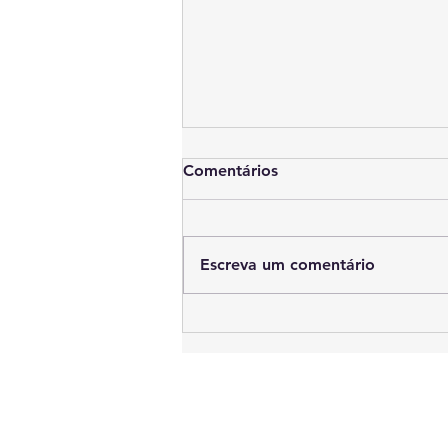
Comentários
Escreva um comentário
A rede Conexão Inovação
Pública publica três jogos
sérios para uso em
treinamentos e oficinas