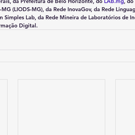
ais, da Prefeitura de Belo Horizonte, do 
LAB.mg
, do
-MG (LIODS-MG), da Rede InovaGov, da Rede Lingua
m Simples Lab, da Rede Mineira de Laboratórios de I
ormação Digital.