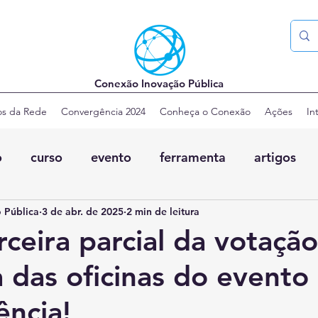
Conexão Inovação Pública
os da Rede
Convergência 2024
Conheça o Conexão
Ações
In
o
curso
evento
ferramenta
artigos
 Pública
3 de abr. de 2025
2 min de leitura
rceira parcial da votaçã
a das oficinas do evento
ncia!