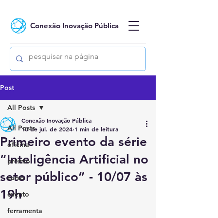
Conexão Inovação Pública
Post
All Posts
Conexão Inovação Pública
All Posts
10 de jul. de 2024
1 min de leitura
Primeiro evento da série
oficina
“Inteligência Artificial no
prêmio
setor público” - 10/07 às
curso
19h
evento
ferramenta