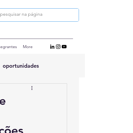
tegrantes
More
oportunidades
 e
ções