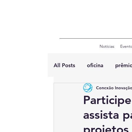
Notícias
Event
All Posts
oficina
prêmi
Conexão Inovação
Particip
assista 
projetos