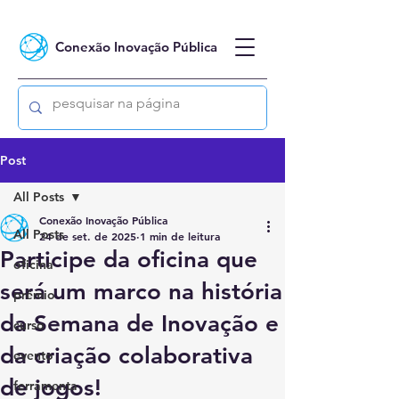
Conexão Inovação Pública
Post
All Posts
Conexão Inovação Pública
All Posts
24 de set. de 2025
1 min de leitura
Participe da oficina que
oficina
será um marco na história
prêmio
da Semana de Inovação e
curso
da criação colaborativa
evento
de jogos!
ferramenta