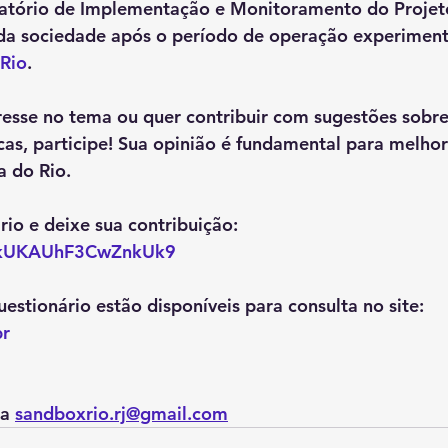
elatório de Implementação e Monitoramento do Projeto
 da sociedade após o período de operação experiment
Rio
.
esse no tema ou quer contribuir com sugestões sobre 
cas, participe! Sua opinião é fundamental para melho
 do Rio. 
rio e deixe sua contribuição: 
e/YkUKAUhF3CwZnkUk9
uestionário estão disponíveis para consulta no site:
br
a 
sandboxrio.rj@gmail.com