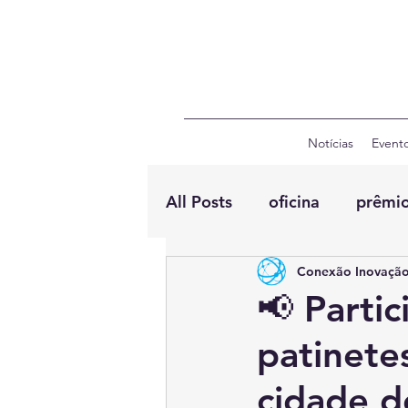
Notícias
Event
All Posts
oficina
prêmi
Conexão Inovação
📢 Parti
patinete
cidade d