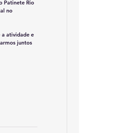
 Patinete Rio 
al no 
a atividade e 
rarmos juntos 