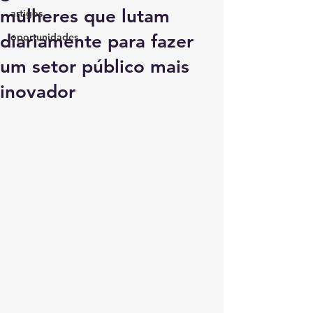
mulheres que lutam
artigos
diariamente para fazer
oportunidades
um setor público mais
inovador