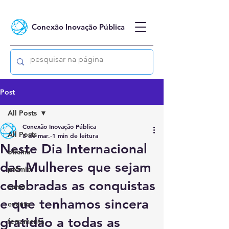
Conexão Inovação Pública
Post
All Posts
Conexão Inovação Pública
All Posts
8 de mar.
1 min de leitura
Neste Dia Internacional
oficina
das Mulheres que sejam
prêmio
celebradas as conquistas
curso
e que tenhamos sincera
evento
gratidão a todas as
ferramenta