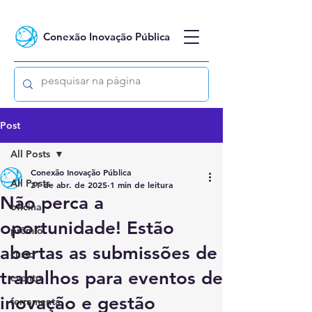
Conexão Inovação Pública
Post
All Posts
Conexão Inovação Pública
All Posts
21 de abr. de 2025
1 min de leitura
Não perca a
oficina
oportunidade! Estão
prêmio
abertas as submissões de
curso
trabalhos para eventos de
evento
inovação e gestão
ferramenta