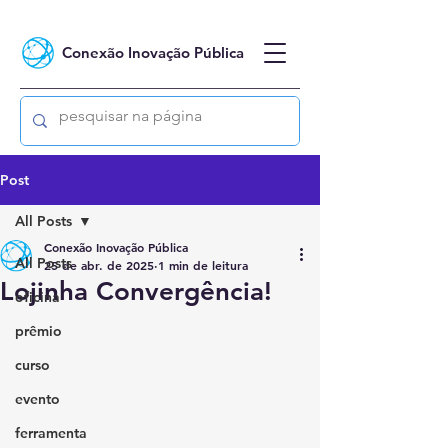
Conexão Inovação Pública
Post
All Posts
Conexão Inovação Pública
All Posts
25 de abr. de 2025
1 min de leitura
Lojinha Convergência!
oficina
prêmio
curso
evento
ferramenta