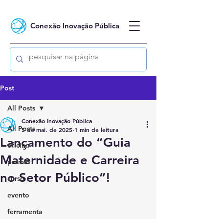
Conexão Inovação Pública
Post
All Posts
Conexão Inovação Pública
All Posts
5 de mai. de 2025
1 min de leitura
Lançamento do “Guia
oficina
Maternidade e Carreira
prêmio
no Setor Público”!
curso
evento
ferramenta