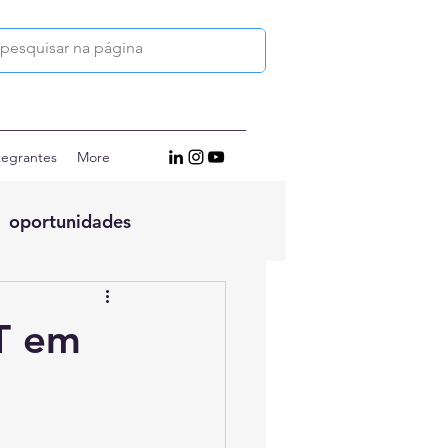
tegrantes
More
oportunidades
T em