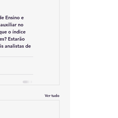
e Ensino e 
uxiliar no 
ue o índice 
es? Estarão 
 analistas de 
Ver tudo