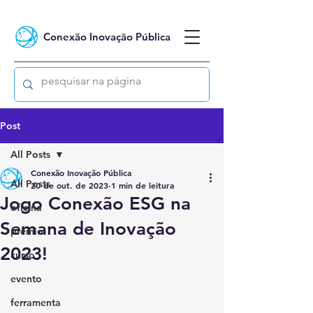
Conexão Inovação Pública
Post
All Posts
Conexão Inovação Pública
All Posts
20 de out. de 2023
1 min de leitura
Jogo Conexão ESG na
oficina
Semana de Inovação
prêmio
2023!
curso
evento
ferramenta