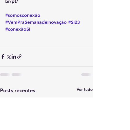
br/pt/
#somosconexão
#VemPraSemanadeInovação
#SI23
#conexãoSI
Ver tudo
Posts recentes