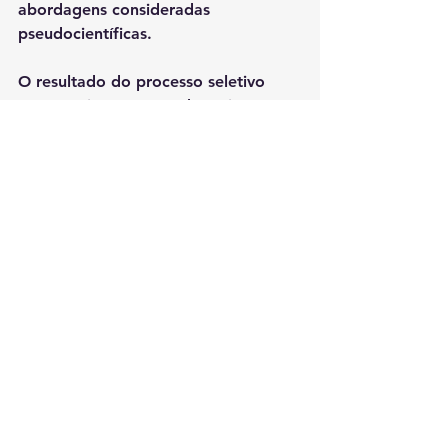
abordagens consideradas 
pseudocientíficas.
O resultado do processo seletivo 
está previsto para 19 de maio, na 
página oficial do TEDxESMPU 
Countdown.
Ver tudo
Posts recentes