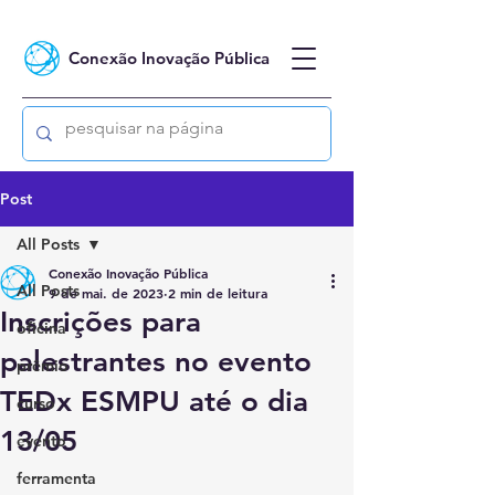
Conexão Inovação Pública
Post
All Posts
Conexão Inovação Pública
All Posts
9 de mai. de 2023
2 min de leitura
Inscrições para
oficina
palestrantes no evento
prêmio
TEDx ESMPU até o dia
curso
13/05
evento
ferramenta