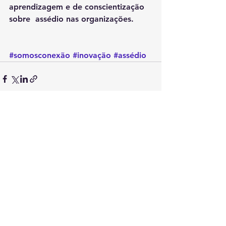
aprendizagem e de conscientização 
sobre  assédio nas organizações.
#somosconexão
#inovação
#assédio
Ver tudo
Posts recentes