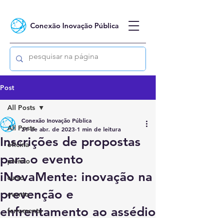
Conexão Inovação Pública
Post
All Posts
Conexão Inovação Pública
All Posts
21 de abr. de 2023
1 min de leitura
Inscrições de propostas
oficina
para o evento
prêmio
iNovaMente: inovação na
curso
prevenção e
evento
enfrentamento ao assédio
ferramenta