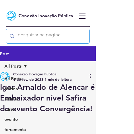
Conexão Inovação Pública
Post
All Posts
Conexão Inovação Pública
All Posts
4 de fev. de 2023
1 min de leitura
Igor Arnaldo de Alencar é
oficina
Embaixador nível Safira
prêmio
do evento Convergência!
curso
evento
ferramenta