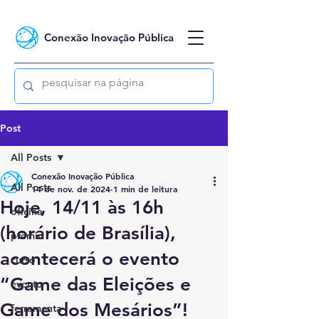
Conexão Inovação Pública
Post
All Posts
Conexão Inovação Pública
All Posts
14 de nov. de 2024
1 min de leitura
Hoje, 14/11 às 16h
oficina
(horário de Brasília),
prêmio
acontecerá o evento
curso
“Game das Eleições e
evento
Game dos Mesários”!
ferramenta