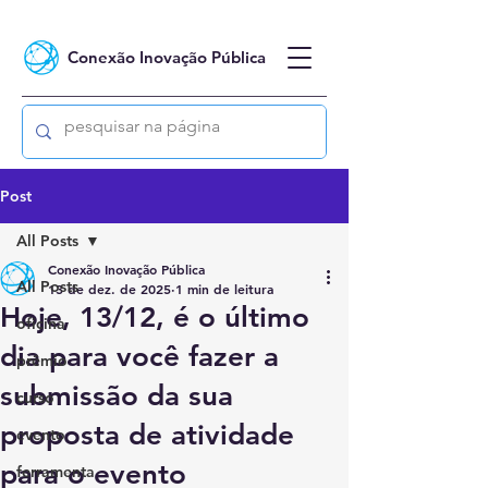
Conexão Inovação Pública
Post
All Posts
Conexão Inovação Pública
All Posts
13 de dez. de 2025
1 min de leitura
Hoje, 13/12, é o último
oficina
dia para você fazer a
prêmio
submissão da sua
curso
proposta de atividade
evento
para o evento
ferramenta