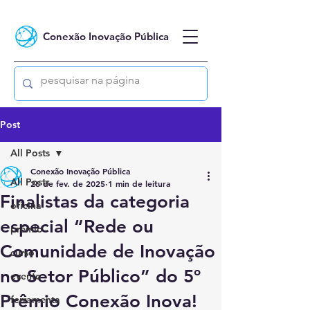
Conexão Inovação Pública
Post
All Posts
Conexão Inovação Pública
All Posts
26 de fev. de 2025
1 min de leitura
Finalistas da categoria
oficina
especial “Rede ou
prêmio
Comunidade de Inovação
curso
no Setor Público” do 5º
evento
Prêmio Conexão Inova!
ferramenta