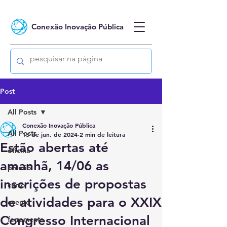
Conexão Inovação Pública
Post
All Posts
Conexão Inovação Pública
All Posts
13 de jun. de 2024
2 min de leitura
Estão abertas até
oficina
amanhã, 14/06 as
prêmio
inscrições de propostas
curso
de atividades para o XXIX
evento
Congresso Internacional
ferramenta