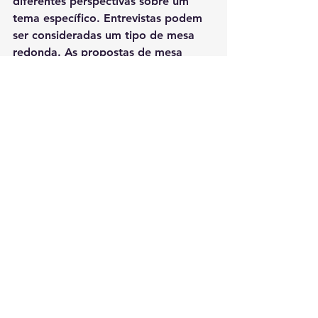
diferentes perspectivas sobre um 
tema específico. Entrevistas podem 
ser consideradas um tipo de mesa 
redonda. As propostas de mesa 
redonda devem ser compostas por 
um coordenador e até três 
convidados.
* Apresentação de livros: pessoas 
interessadas em divulgar um livro 
autoral publicado durante o ano de 
2023.
* 
Documentos livres: 
participantes 
interessados poderão enviar um 
trabalho autoral inédito e individual 
para ser incluído entre os 
documentos oficiais do Congresso. 
Esses trabalhos não serão 