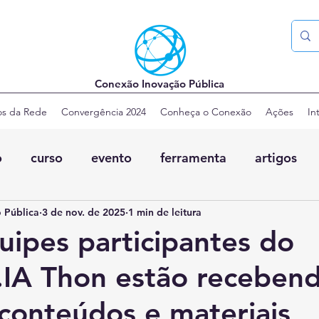
Conexão Inovação Pública
os da Rede
Convergência 2024
Conheça o Conexão
Ações
In
o
curso
evento
ferramenta
artigos
 Pública
3 de nov. de 2025
1 min de leitura
uipes participantes do
.IA Thon estão receben
 conteúdos e materiais