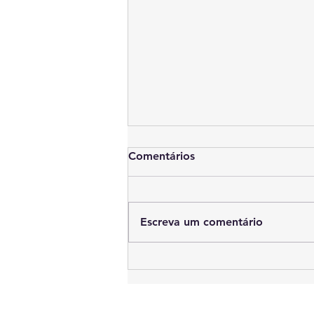
Comentários
Escreva um comentário
A rede Conexão Inovação
Pública publica três jogos
sérios para uso em
treinamentos e oficinas