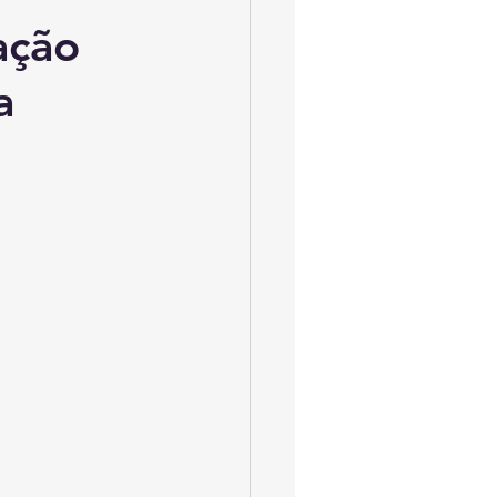
ação
a