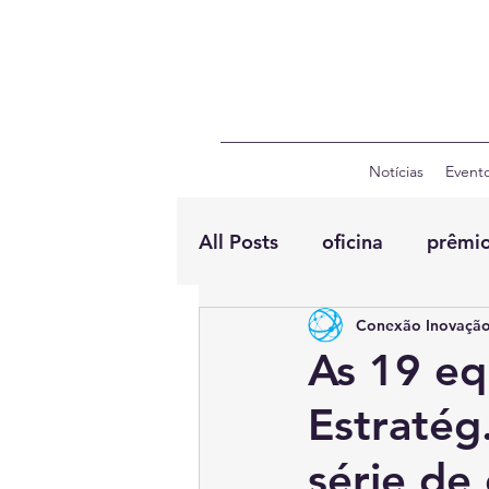
Notícias
Event
All Posts
oficina
prêmi
Conexão Inovação
As 19 eq
Estratég
série de