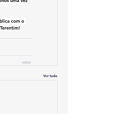
ronos uma vez 
blica com o 
Terentim!
Ver tudo