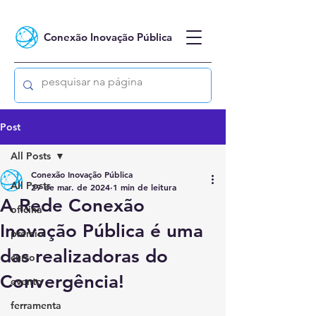
Conexão Inovação Pública
Post
All Posts
Conexão Inovação Pública
All Posts
29 de mar. de 2024
1 min de leitura
A Rede Conexão
oficina
Inovação Pública é uma
prêmio
das realizadoras do
curso
Convergência!
evento
ferramenta