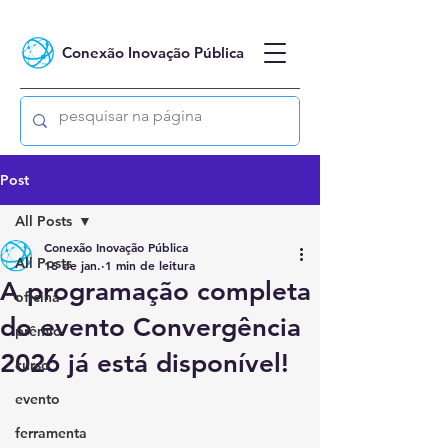
Conexão Inovação Pública
Post
All Posts
Conexão Inovação Pública
All Posts
16 de jan.
1 min de leitura
A programação completa
oficina
do evento Convergência
prêmio
2026 já está disponível!
curso
evento
ferramenta