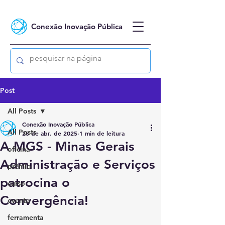
Conexão Inovação Pública
Post
All Posts
Conexão Inovação Pública
All Posts
28 de abr. de 2025
1 min de leitura
A MGS - Minas Gerais
oficina
Administração e Serviços
prêmio
patrocina o
curso
Convergência!
evento
ferramenta