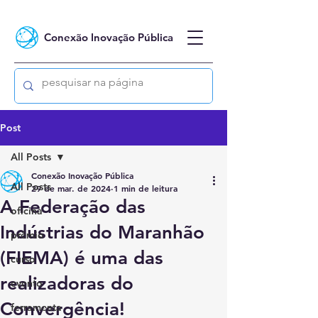
Conexão Inovação Pública
Post
All Posts
Conexão Inovação Pública
All Posts
29 de mar. de 2024
1 min de leitura
A ⁠Federação das
oficina
Indústrias do Maranhão
prêmio
(FIEMA) é uma das
curso
realizadoras do
evento
Convergência!
ferramenta