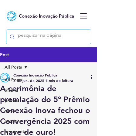
Conexão Inovação Pública
Post
All Posts
Conexão Inovação Pública
All Posts
5 de jun. de 2025
1 min de leitura
A cerimônia de
oficina
premiação do 5º Prêmio
prêmio
Conexão Inova fechou o
curso
Convergência 2025 com
evento
chave de ouro!
ferramenta