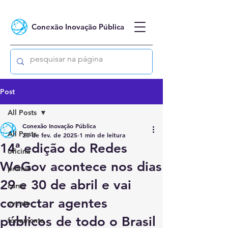
Conexão Inovação Pública
Post
All Posts
Conexão Inovação Pública
All Posts
25 de fev. de 2025
1 min de leitura
14ª edição do Redes
oficina
WeGov acontece nos dias
prêmio
29 e 30 de abril e vai
curso
conectar agentes
evento
públicos de todo o Brasil
ferramenta