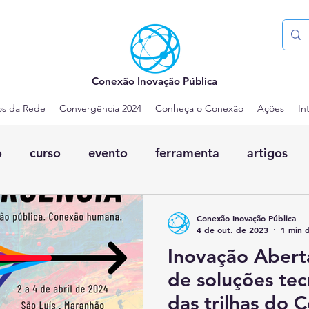
Conexão Inovação Pública
os da Rede
Convergência 2024
Conheça o Conexão
Ações
In
o
curso
evento
ferramenta
artigos
Conexão Inovação Pública
4 de out. de 2023
1 min d
Inovação Abert
de soluções te
das trilhas do 