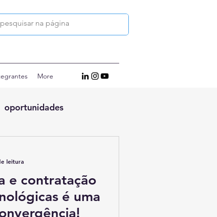
tegrantes
More
oportunidades
e leitura
a e contratação
cnológicas é uma
Convergência!